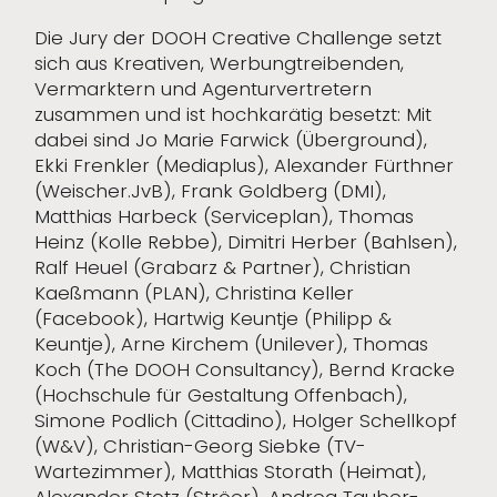
Die Jury der DOOH Creative Challenge setzt
sich aus Kreativen, Werbungtreibenden,
Vermarktern und Agenturvertretern
zusammen und ist hochkarätig besetzt: Mit
dabei sind Jo Marie Farwick (Überground),
Ekki Frenkler (Mediaplus), Alexander Fürthner
(Weischer.JvB), Frank Goldberg (DMI),
Matthias Harbeck (Serviceplan), Thomas
Heinz (Kolle Rebbe), Dimitri Herber (Bahlsen),
Ralf Heuel (Grabarz & Partner), Christian
Kaeßmann (PLAN), Christina Keller
(Facebook), Hartwig Keuntje (Philipp &
Keuntje), Arne Kirchem (Unilever), Thomas
Koch (The DOOH Consultancy), Bernd Kracke
(Hochschule für Gestaltung Offenbach),
Simone Podlich (Cittadino), Holger Schellkopf
(W&V), Christian-Georg Siebke (TV-
Wartezimmer), Matthias Storath (Heimat),
Alexander Stotz (Ströer), Andrea Tauber-